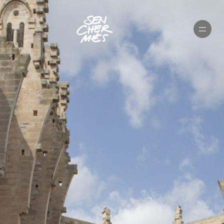
PORTFOLIO
MARIAGES
VIDÉOS
PUBLICITÉ
À PROPOS
CONTACTEZ-NOUS