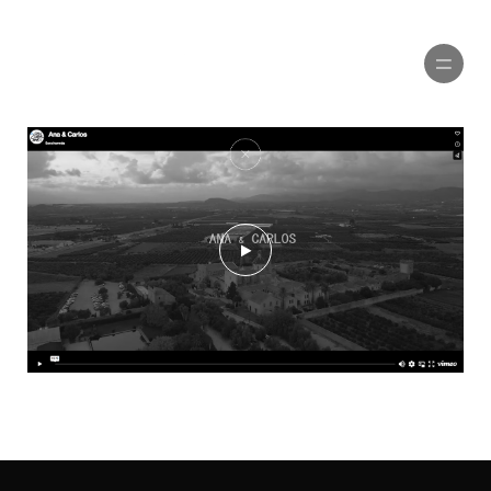
PORTFOLIO
MARIAGES
VIDÉOS
PUBLICITÉ
À PROPOS
CONTACTEZ-NOUS