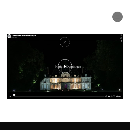
PORTFOLIO
MARIAGES
VIDÉOS
PUBLICITÉ
À PROPOS
CONTACTEZ-NOUS