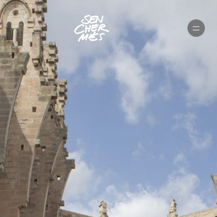
PORTFOLIO
BODAS
VIDEOS
FILMS
PUBLICIDAD
NOSOTROS
CONTACTO